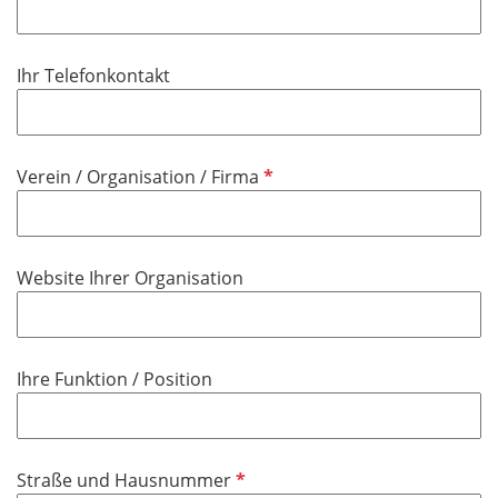
f
h
l
l
t
d
i
f
Ihr Telefonkontakt
c
e
h
l
t
d
f
P
Verein / Organisation / Firma
e
f
l
l
d
i
Website Ihrer Organisation
c
h
t
f
Ihre Funktion / Position
e
l
d
P
Straße und Hausnummer