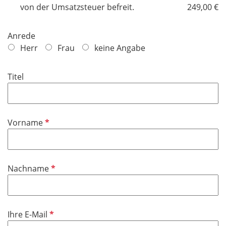
i
von der Umsatzsteuer befreit.
249,00 €
c
h
Anrede
t
Herr
Frau
keine Angabe
f
e
Titel
l
d
P
Vorname
f
l
i
P
Nachname
c
f
h
l
t
i
f
P
Ihre E-Mail
c
e