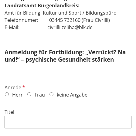
Landratsamt Burgenlandkreis:
Amt für Bildung, Kultur und Sport / Bildungsbüro
Telefonnumer: 03445 732160 (Frau Civrilli)
E-Mail: civrilli.zeliha@blk.de
Anmeldung für Fortbildung: „Verrückt? Na
und!“ – psychische Gesundheit stärken
P
Anrede
f
Herr
Frau
keine Angabe
l
i
Titel
c
h
t