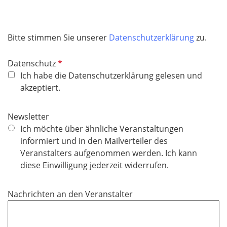
f
e
l
Bitte stimmen Sie unserer
Datenschutzerklärung
zu.
d
P
Datenschutz
f
Ich habe die Datenschutzerklärung gelesen und
l
akzeptiert.
i
c
Newsletter
h
Ich möchte über ähnliche Veranstaltungen
t
informiert und in den Mailverteiler des
f
Veranstalters aufgenommen werden. Ich kann
e
diese Einwilligung jederzeit widerrufen.
l
d
Nachrichten an den Veranstalter