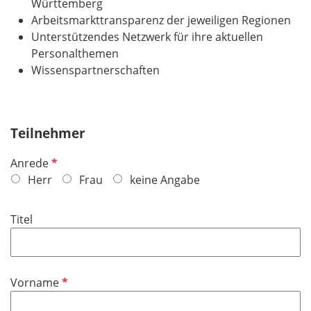
Württemberg
Arbeitsmarkttransparenz der jeweiligen Regionen
Unterstützendes Netzwerk für ihre aktuellen
Personalthemen
Wissenspartnerschaften
Teilnehmer
P
Anrede
f
Herr
Frau
keine Angabe
l
i
Titel
c
h
t
f
P
Vorname
e
f