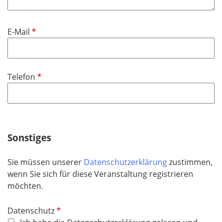
c
h
P
E-Mail
t
f
f
l
e
i
l
P
Telefon
c
d
f
h
l
t
i
f
c
e
h
Sonstiges
l
t
d
f
Sie müssen unserer
Datenschutzerklärung
zustimmen,
e
wenn Sie sich für diese Veranstaltung registrieren
l
möchten.
d
P
Datenschutz