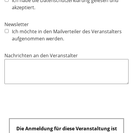
f
Ich habe die Datenschutzerklärung gelesen und
l
akzeptiert.
i
c
Newsletter
h
Ich möchte in den Mailverteiler des Veranstalters
t
aufgenommen werden.
f
e
Nachrichten an den Veranstalter
l
d
Die Anmeldung für diese Veranstaltung ist