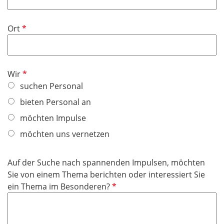
l
t
d
i
f
P
Ort
c
e
f
h
l
l
t
d
i
f
P
Wir
c
e
f
suchen Personal
h
l
l
t
bieten Personal an
d
i
f
möchten Impulse
c
e
h
möchten uns vernetzen
l
t
d
f
Auf der Suche nach spannenden Impulsen, möchten
e
Sie von einem Thema berichten oder interessiert Sie
l
P
ein Thema im Besonderen?
d
f
l
i