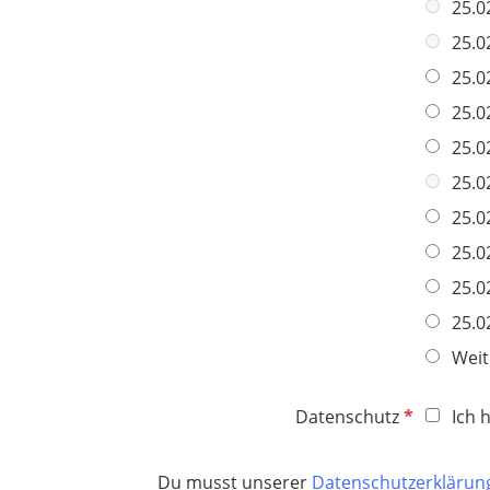
25.0
e
i
l
c
25.0
d
h
25.0
t
25.0
f
e
25.0
l
25.0
d
25.0
25.0
25.0
25.0
Weit
P
Datenschutz
Ich 
f
l
Du musst unserer
Datenschutzerkläru