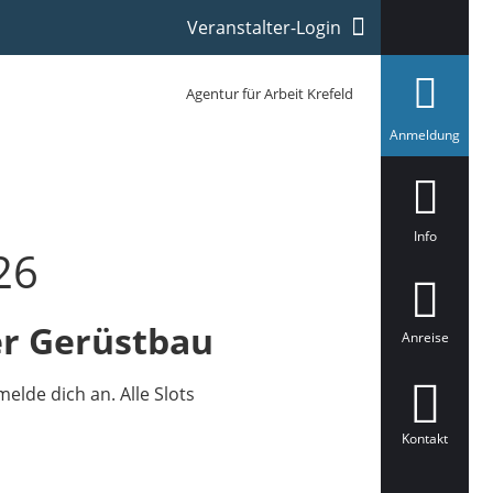
Veranstalter-Login
Agentur für Arbeit Krefeld
a
Anmeldung
u
s
g
e
w
ä
Info
h
26
l
t
r Gerüstbau
Anreise
lde dich an. Alle Slots
Kontakt