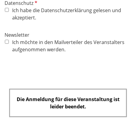
P
Datenschutz
f
Ich habe die Datenschutzerklärung gelesen und
l
akzeptiert.
i
c
Newsletter
h
Ich möchte in den Mailverteiler des Veranstalters
t
aufgenommen werden.
f
e
l
d
Die Anmeldung für diese Veranstaltung ist
leider beendet.