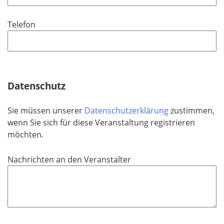
l
t
d
i
f
Telefon
c
e
h
l
t
d
f
e
Datenschutz
l
d
Sie müssen unserer
Datenschutzerklärung
zustimmen,
wenn Sie sich für diese Veranstaltung registrieren
möchten.
Nachrichten an den Veranstalter