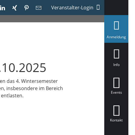
Veranstalter-Login
a
Anmeldung
u
s
g
e
w
.10.2025
ä
Info
h
l
t
en das 4. Wintersemester
n, insbesondere im Bereich
Events
 entlasten.
Kontakt