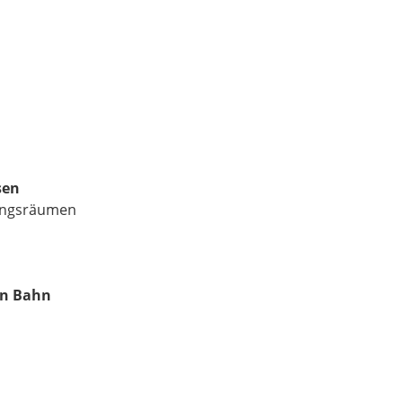
sen
lungsräumen
en Bahn