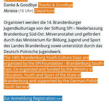
Danke & Goodbye
Thanks & Goodbye
Abreise
(16 Uhr)
Departure
Organisiert werden die 14. Brandenburger
Jugendkulturtage von der Stiftung SPI – Niederlassung
Brandenburg Süd-Ost. Mitveranstaltet und gefördert
durch das Ministerium für Bildung, Jugend und Sport
des Landes Brandenburg sowie unterstützt durch das
Deutsch-Polnische Jugendwerk.
The 14th Brandenburg Youth Culture Days are
organized by the SPI Foundation - Brandenburg South-
East. Co-organized and funded by the Ministry of
Education, Youth and Sport of the State of
Brandenburg and supported by the German-Polish
Youth Service
.
Zur Anmeldung
Registration »»»