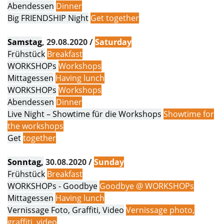
Abendessen
Dinner
Big FRIENDSHIP Night
Get together
Samstag
, 29.08.2020 /
Saturday
Frühstück
Breakfast
WORKSHOPs
Workshops
Mittagessen
Having lunch
WORKSHOPs
Workshops
Abendessen
Dinner
Live Night – Showtime für die Workshops
Showtime for
the workshops
Get
together
Sonntag,
30.08.2020 /
Sunday
Frühstück
Breakfast
WORKSHOPs - Goodbye
Goodbye @ WORKSHOPs
Mittagessen
Having lunch
Vernissage Foto, Graffiti, Video
Vernissage photo,
graffiti, video