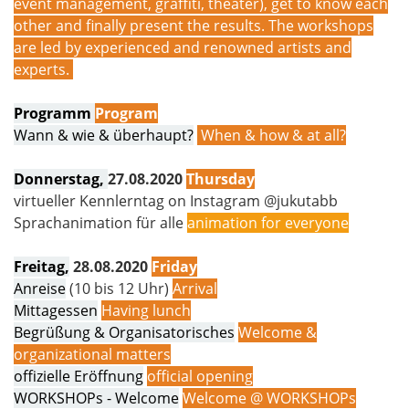
event management, graffiti, theater), get to know each
other and finally present the results. The workshops
are led by experienced and renowned artists and
experts.
Programm
P
rogram
Wann & wie & überhaupt?
When & how & at all?
Donnerstag,
27.08.2020
Thursday
virtueller Kennlerntag on Instagram @jukutabb
Sprachanimation für alle
animation for everyone
Freitag,
28.08.2020
Friday
Anreise
(10 bis 12 Uhr)
Arrival
Mittagessen
Having lunch
Begrüßung & Organisatorisches
Welcome &
organizational matters
offizielle Eröffnung
official opening
WORKSHOPs - Welcome
Welcome @ WORKSHOPs