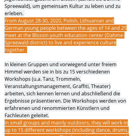
Spreewald), um gemeinsam Kultur zu leben und zu
erleben.
From August 28-30, 2020, Polish, Lithuanian and
German young people between the ages of 14 and 25
meet at the Blossin youth education center (Dahme-
Spreewald district) to live and experience culture
together.
In kleinen Gruppen und vorwiegend unter freiem
Himmel werden sie in bis zu 15 verschiedenen
Workshops (u.a. Tanz, Trommeln,
Veranstaltungsmanagement, Graffiti, Theater)
arbeiten, sich kennen lernen und abschließend die
Ergebnisse präsentieren. Die Workshops werden von
erfahrenen und renommierten Künstlern und
Fachleuten geleitet.
In small groups and mainly outdoors, they will work in
up to 15 different workshops (including dance, drums,