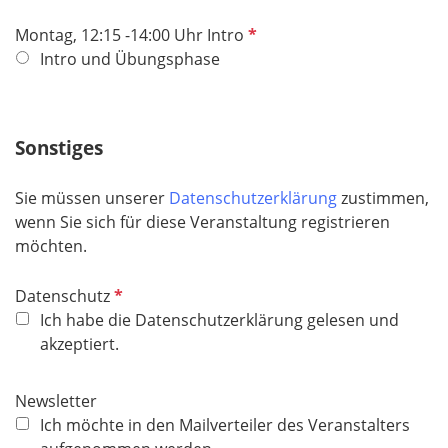
t
f
P
Montag, 12:15 -14:00 Uhr Intro
e
f
Intro und Übungsphase
l
l
d
i
c
Sonstiges
h
t
Sie müssen unserer
Datenschutzerklärung
zustimmen,
f
wenn Sie sich für diese Veranstaltung registrieren
e
möchten.
l
d
P
Datenschutz
f
Ich habe die Datenschutzerklärung gelesen und
l
akzeptiert.
i
c
Newsletter
h
Ich möchte in den Mailverteiler des Veranstalters
t