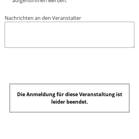
aufgenommen werden.
f
e
Nachrichten an den Veranstalter
l
d
Die Anmeldung für diese Veranstaltung ist
leider beendet.