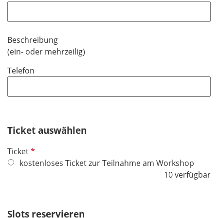
e
f
l
l
d
i
Beschreibung
c
(ein- oder mehrzeilig)
h
t
Telefon
f
e
l
d
Ticket auswählen
P
Ticket
f
kostenloses Ticket zur Teilnahme am Workshop
l
10 verfügbar
i
c
h
Slots reservieren