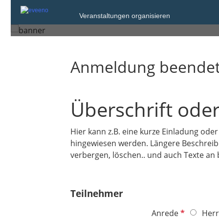
Donnerstag, 18. Okt. 2018 um 08:00 bi
Veranstaltungen organisieren
Donnerstag, 25. Okt. 2018 um 18:00
Anmeldung beende
Überschrift oder
Hier kann z.B. eine kurze Einladung ode
hingewiesen werden. Längere Beschreibun
verbergen, löschen.. und auch Texte an 
Teilnehmer
P
Anrede
Herr