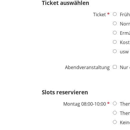
Ticket auswählen
f
e
P
Ticket
Frü
l
f
Nor
d
l
Ermä
i
c
Kost
h
usw
t
f
Abendveranstaltung
Nur 
e
l
d
Slots reservieren
P
Montag 08:00-10:00
The
f
The
l
Kein
i