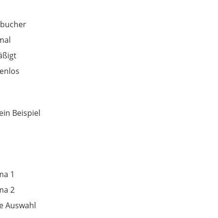
hbucher
mal
ßigt
enlos
ein Beispiel
ma 1
ma 2
e Auswahl