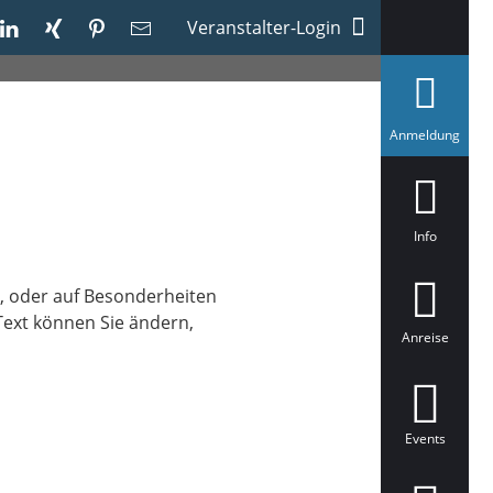
Veranstalter-Login
a
Anmeldung
u
s
g
e
w
ä
Info
h
l
t
t, oder auf Besonderheiten
Text können Sie ändern,
Anreise
Events