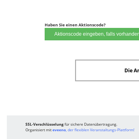
i
c
h
t
Haben Sie einen Aktionscode?
f
Aktionscode eingeben, falls vorhande
e
l
d
Die A
SSL-Verschlüsselung
für sichere Datenübertragung.
Organisiert mit
eveeno
, der flexiblen Veranstaltungs-Plattform!