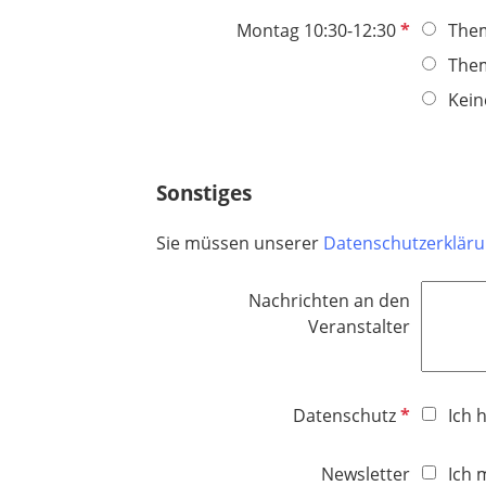
c
P
Montag 10:30-12:30
The
h
f
t
The
l
f
Kein
i
e
c
l
h
d
t
Sonstiges
f
e
Sie müssen unserer
Datenschutzerklär
l
d
Nachrichten an den
Veranstalter
P
Datenschutz
Ich 
f
l
Newsletter
Ich 