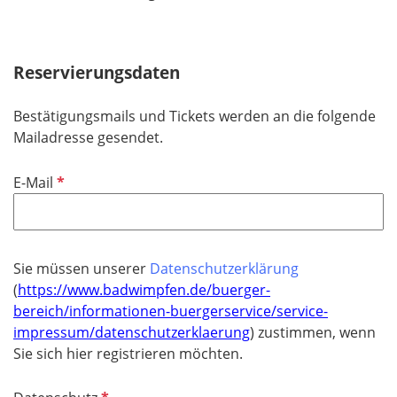
Reservierungsdaten
Bestätigungsmails und Tickets werden an die folgende
Mailadresse gesendet.
P
E-Mail
f
l
i
c
Sie müssen unserer
Datenschutzerklärung
h
(
https://www.badwimpfen.de/buerger-
t
bereich/informationen-buergerservice/service-
f
impressum/datenschutzerklaerung
)
zustimmen, wenn
e
Sie sich hier registrieren möchten.
l
d