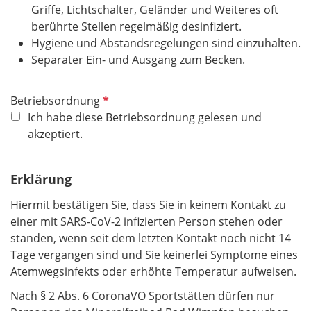
Griffe, Lichtschalter, Geländer und Weiteres oft
berührte Stellen regelmäßig desinfiziert.
Hygiene und Abstandsregelungen sind einzuhalten.
Separater Ein- und Ausgang zum Becken.​​​​​​​
P
Betriebsordnung
f
Ich habe diese Betriebsordnung gelesen und
l
akzeptiert.
i
c
Erklärung
h
t
Hiermit bestätigen Sie, dass Sie in keinem Kontakt zu
f
einer mit SARS-CoV-2 infizierten Person stehen oder
e
standen, wenn seit dem letzten Kontakt noch nicht 14
l
Tage vergangen sind und Sie keinerlei Symptome eines
d
Atemwegsinfekts oder erhöhte Temperatur aufweisen.
Nach § 2 Abs. 6 CoronaVO Sportstätten dürfen nur