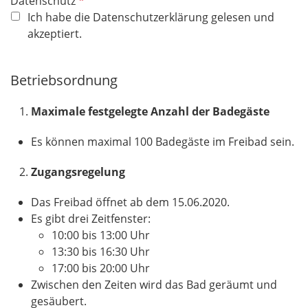
P
Datenschutz
f
Ich habe die Datenschutzerklärung gelesen und
l
akzeptiert.
i
c
Betriebsordnung
h
t
Maximale festgelegte Anzahl der Badegäste
f
e
Es können maximal 100 Badegäste im Freibad sein.
l
d
Zugangsregelung
Das Freibad öffnet ab dem 15.06.2020.
Es gibt drei Zeitfenster:
10:00 bis 13:00 Uhr
13:30 bis 16:30 Uhr
17:00 bis 20:00 Uhr
Zwischen den Zeiten wird das Bad geräumt und
gesäubert.