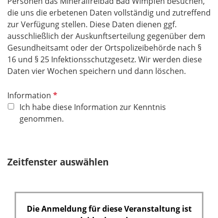
Personen das Mineralfreibad Bad Wimpfen
besuchen,
die uns die erbetenen Daten vollständig und zutreffend
zur Verfügung stellen. Diese Daten dienen ggf.
ausschließlich der Auskunftserteilung gegenüber dem
Gesundheitsamt oder der Ortspolizeibehörde nach §
16 und § 25 Infektionsschutz­gesetz. Wir werden diese
Daten vier Wochen speichern und dann löschen.
P
Information
f
Ich habe diese Information zur Kenntnis
l
genommen.
i
c
h
Zeitfenster auswählen
t
f
e
l
Die Anmeldung für diese Veranstaltung ist
d