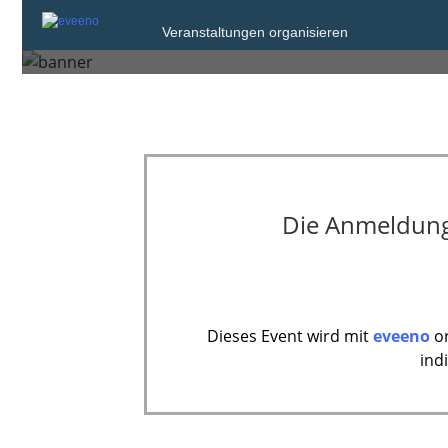
Samstag, 16. Okt. 2027 um 08:28
Veranstaltungen organisieren
Frankfurt am Main
Die Anmeldung 
Dieses Event wird mit
eveeno
or
ind