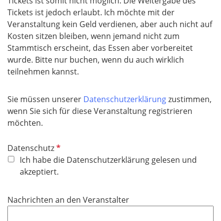
Tickets ist somit nicht möglich. Die Weitergabe des
t
Tickets ist jedoch erlaubt. Ich möchte mit der
f
Veranstaltung kein Geld verdienen, aber auch nicht auf
e
Kosten sitzen bleiben, wenn jemand nicht zum
l
Stammtisch erscheint, das Essen aber vorbereitet
d
wurde. Bitte nur buchen, wenn du auch wirklich
teilnehmen kannst.
Sie müssen unserer
Datenschutzerklärung
zustimmen,
wenn Sie sich für diese Veranstaltung registrieren
möchten.
P
Datenschutz
f
Ich habe die Datenschutzerklärung gelesen und
l
akzeptiert.
i
c
Nachrichten an den Veranstalter
h
t