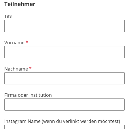
Teilnehmer
Titel
P
Vorname
f
l
i
P
Nachname
c
f
h
l
t
i
f
Firma oder Institution
c
e
h
l
t
d
f
Instagram Name (wenn du verlinkt werden möchtest)
e