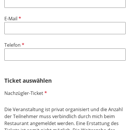
l
d
P
E-Mail
f
l
i
P
Telefon
c
f
h
l
t
i
f
c
e
h
Ticket auswählen
l
t
d
P
Nachzügler-Ticket
f
f
e
l
l
Die Veranstaltung ist privat organisiert und die Anzahl
i
d
der Teilnehmer muss verbindlich durch mich beim
c
Restaurant angemeldet werden. Eine Erstattung des
h