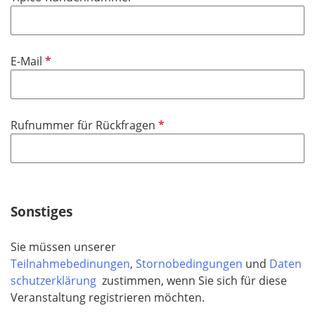
c
e
h
l
t
d
f
P
E-Mail
e
f
l
l
d
i
P
Rufnummer für Rückfragen
c
f
h
l
t
i
f
c
e
h
Sonstiges
l
t
d
f
Sie müssen unserer
e
Teilnahmebedinungen
,
Stornobedingungen
und
Daten
l
schutzerklärung
zustimmen, wenn Sie sich für diese
d
Veranstaltung registrieren möchten.