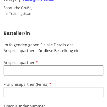
Sportliche Grüße,
Ihr Trainingsteam
Besteller/in
Im folgenden geben Sie alle Details des
Ansprechpartners für diese Bestellung ein:
P
Ansprechpartner
f
l
i
P
Franchisepartner (Firma)
c
f
h
l
t
i
f
Tipico Kundennummer