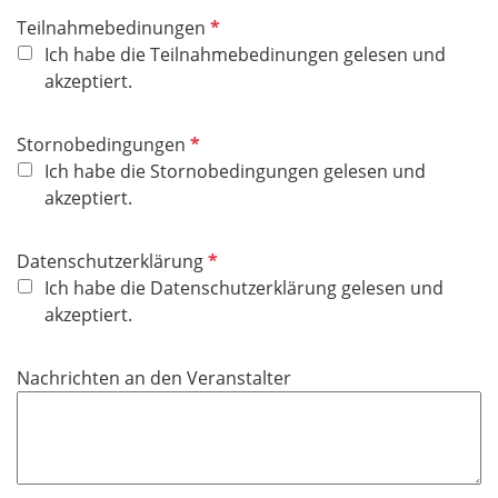
P
Teilnahmebedinungen
f
Ich habe die Teilnahmebedinungen gelesen und
l
akzeptiert.
i
c
P
Stornobedingungen
h
f
Ich habe die Stornobedingungen gelesen und
t
l
akzeptiert.
f
i
e
c
P
Datenschutzerklärung
l
h
f
Ich habe die Datenschutzerklärung gelesen und
d
t
l
akzeptiert.
f
i
e
c
Nachrichten an den Veranstalter
l
h
d
t
f
e