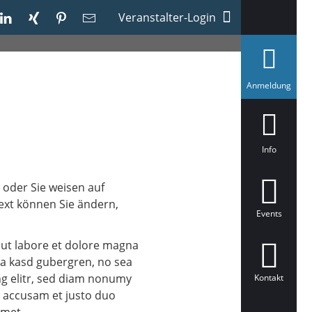
Veranstalter-Login
a
Anmeldung
u
s
g
e
w
ä
Info
h
l
t
 oder Sie weisen auf
Text können Sie ändern,
Events
 ut labore et dolore magna
ita kasd gubergren, no sea
ng elitr, sed diam nonumy
Kontakt
t accusam et justo duo
amet.