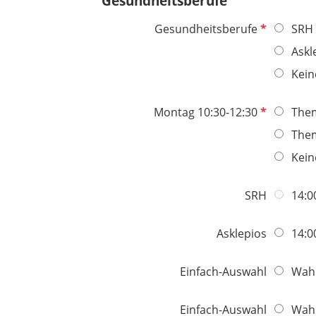
Gesundheitsberufe
P
Gesundheitsberufe
SRH
f
Askl
l
Kein
i
c
P
Montag 10:30-12:30
The
h
f
t
The
l
f
Kein
i
e
c
l
SRH
14:0
h
d
t
f
Asklepios
14:0
e
l
Einfach-Auswahl
Wahl
d
Einfach-Auswahl
Wahl