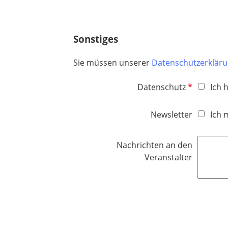
Sonstiges
Sie müssen unserer
Datenschutzerklär
P
Datenschutz
Ich 
f
l
Newsletter
Ich 
i
c
Nachrichten an den
h
Veranstalter
t
f
e
l
d