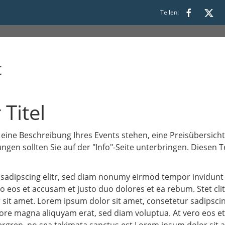
Teilen:
t
 Titel
 eine Beschreibung Ihres Events stehen, eine Preisübersicht
gen sollten Sie auf der "Info"-Seite unterbringen. Diesen 
 sadipscing elitr, sed diam nonumy eirmod tempor invidunt
o eos et accusam et justo duo dolores et ea rebum. Stet cl
sit amet. Lorem ipsum dolor sit amet, consetetur sadipsci
ore magna aliquyam erat, sed diam voluptua. At vero eos e
bergren, no sea takimata sanctus est Lorem ipsum dolor sit 