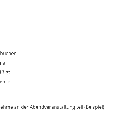
hbucher
mal
ßigt
enlos
nehme an der Abendveranstaltung teil (Beispiel)