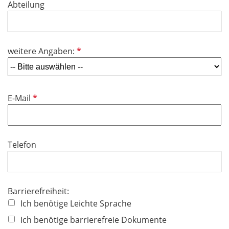
Abteilung
c
e
h
l
t
d
f
P
weitere Angaben:
e
f
l
l
d
i
P
E-Mail
c
f
h
l
t
i
f
Telefon
c
e
h
l
t
d
f
Barrierefreiheit:
e
Ich benötige Leichte Sprache
l
Ich benötige barrierefreie Dokumente
d