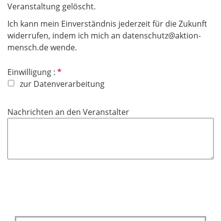
Veranstaltung gelöscht.
Ich kann mein Einverständnis jederzeit für die Zukunft
widerrufen, indem ich mich an datenschutz@aktion-
mensch.de wende.
P
Einwilligung :
f
zur Datenverarbeitung
l
i
Nachrichten an den Veranstalter
c
h
t
f
e
l
d