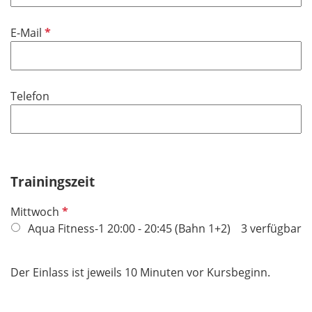
l
t
d
i
f
P
E-Mail
c
e
f
h
l
l
t
d
i
f
Telefon
c
e
h
l
t
d
f
e
Trainingszeit
l
d
P
Mittwoch
f
Aqua Fitness-1 20:00 - 20:45 (Bahn 1+2)
3 verfügbar
l
i
Der Einlass ist jeweils 10 Minuten vor Kursbeginn.
c
h
t