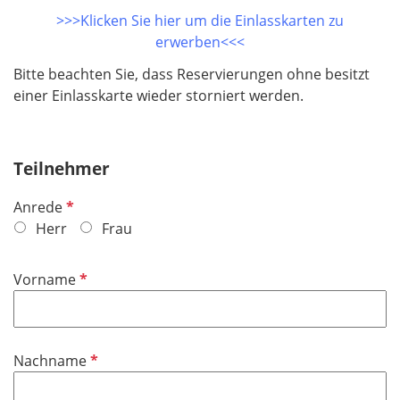
>>>Klicken Sie hier um die Einlasskarten zu
erwerben<<<
Bitte beachten Sie, dass Reservierungen ohne besitzt
einer Einlasskarte wieder storniert werden.
Teilnehmer
P
Anrede
f
Herr
Frau
l
i
P
Vorname
c
f
h
l
t
i
f
P
Nachname
c
e
f
h
l