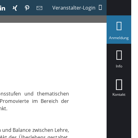
Veranstalter-Login
a
Anmeldung
u
s
g
e
w
ä
Info
h
l
t
onsstufen und thematischen
Kontakt
h Promovierte im Bereich der
nkt.
 und Balance zwischen Lehre,
Akt des Überlebens gestaltet,