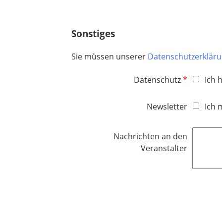
e
l
d
Sonstiges
Sie müssen unserer
Datenschutzerklär
P
Datenschutz
Ich 
f
l
Newsletter
Ich 
i
c
Nachrichten an den
h
Veranstalter
t
f
e
l
d