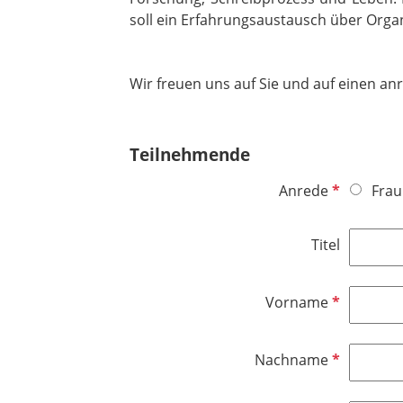
soll ein Erfahrungsaustausch über Organ
Wir freuen uns auf Sie und auf einen a
Teilnehmende
P
Anrede
Frau
f
l
Titel
i
c
h
P
Vorname
t
f
f
l
P
Nachname
e
i
f
l
c
l