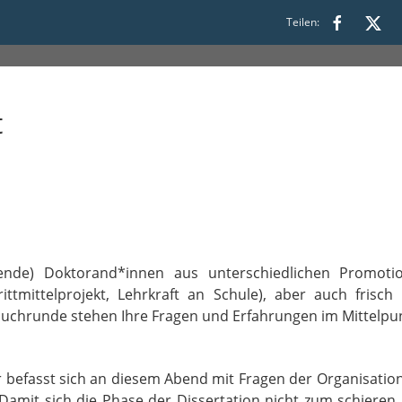
5 Nov
Teilen:
t
nde) Doktorand*innen aus unterschiedlichen Promoti
rittmittelprojekt, Lehrkraft an Schule), aber auch frisc
tauchrunde stehen Ihre Fragen und Erfahrungen im Mittelpu
fasst sich an diesem Abend mit Fragen der Organisation
amit sich die Phase der Dissertation nicht zum schieren 