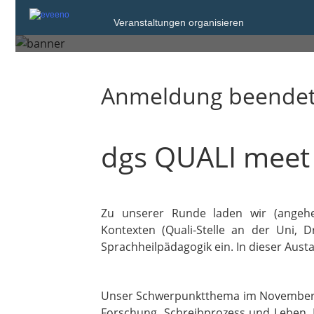
dgs QUALI meet 202
Veranstaltungen organisieren
Anmeldung beende
dgs QUALI meet
Zu unserer Runde laden wir (angehe
Kontexten (Quali-Stelle an der Uni, D
Sprachheilpädagogik ein. In dieser Aus
Unser Schwerpunktthema im November be
Forschung, Schreibprozess und Leben. D