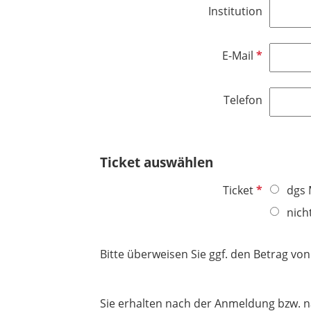
d
h
Institution
i
t
c
f
h
e
P
E-Mail
t
l
f
f
d
l
e
Telefon
i
l
c
d
h
t
Ticket auswählen
f
e
P
Ticket
dgs 
l
f
nich
d
l
i
Bitte überweisen Sie ggf. den Betrag vo
c
h
t
Sie erhalten nach der Anmeldung bzw. n
f