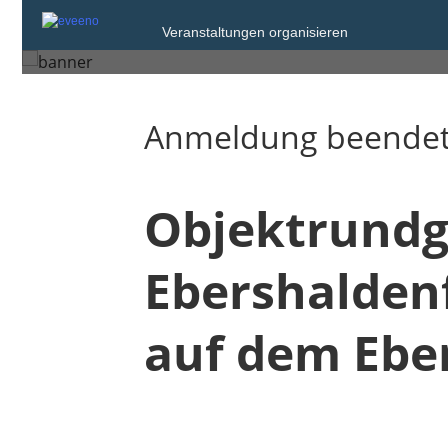
Veranstaltungen organisieren
Esslingen am Neckar
Anmeldung beende
Objektrundg
Ebershaldenf
auf dem Ebe