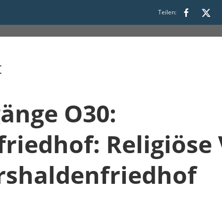
Teilen:
t
änge O30:
riedhof: Religiöse 
rshaldenfriedhof