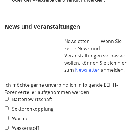
l
h
d
t
f
News und Veranstaltungen
e
l
Newsletter Wenn Sie
d
keine News und
Veranstaltungen verpassen
wollen, können Sie sich hier
zum
Newsletter
anmelden.
Ich möchte gerne unverbindlich in folgende EEHH-
Forenverteiler aufgenommen werden
Batteriewirtschaft
Sektorenkopplung
Wärme
Wasserstoff