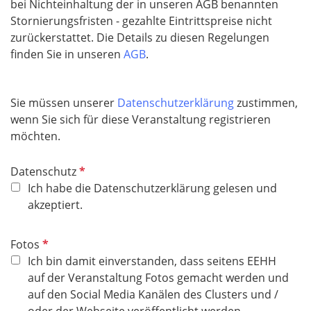
bei Nichteinhaltung der in unseren AGB benannten
Stornierungsfristen - gezahlte Eintrittspreise nicht
zurückerstattet. Die Details zu diesen Regelungen
finden Sie in unseren
AGB
.
Sie müssen unserer
Datenschutzerklärung
zustimmen,
wenn Sie sich für diese Veranstaltung registrieren
möchten.
P
Datenschutz
f
Ich habe die Datenschutzerklärung gelesen und
l
akzeptiert.
i
c
P
Fotos
h
f
Ich bin damit einverstanden, dass seitens EEHH
t
l
auf der Veranstaltung Fotos gemacht werden und
f
i
auf den Social Media Kanälen des Clusters und /
e
c
oder der Webseite veröffentlicht werden.