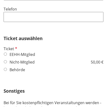
d
i
f
Telefon
c
e
h
l
t
d
f
e
Ticket auswählen
l
d
P
Ticket
f
EEHH-Mitglied
l
Nicht-Mitglied
50,00 €
i
Behörde
c
h
t
f
Sonstiges
e
l
Bei für Sie kostenpflichtigen Veranstaltungen werden -
d