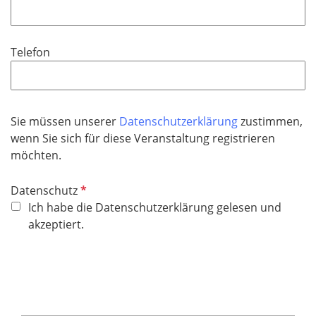
f
h
l
l
t
d
i
f
Telefon
c
e
h
l
t
d
f
Sie müssen unserer
Datenschutzerklärung​​​​​​​
zustimmen,
e
wenn Sie sich für diese Veranstaltung registrieren
l
möchten.
d
P
Datenschutz
f
Ich habe die Datenschutzerklärung gelesen und
l
akzeptiert.
i
c
h
t
f