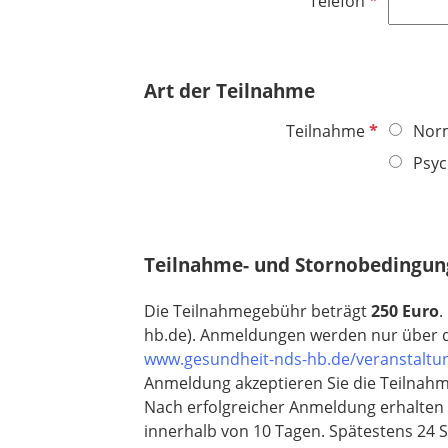
Telefon
i
l
f
c
d
l
h
i
t
Art der Teilnahme
c
f
h
e
P
Teilnahme
Nor
t
l
f
Psyc
f
d
l
e
i
l
c
d
h
Teilnahme- und Stornobedingu
t
f
Die Teilnahmegebühr beträgt
250 Euro
.
e
hb.de). A
nmeldungen werden nur über d
l
www.gesundheit-nds-hb.de/veranstaltu
d
Anmeldung akzeptieren Sie die Teilnahm
Nach erfolgreicher Anmeldung erhalten
innerhalb von 10 Tagen. Spätestens 24 