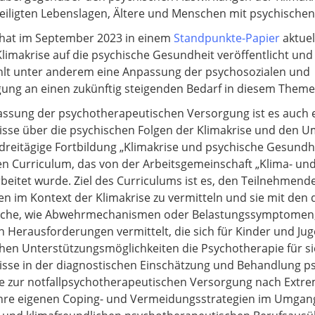
teiligten Lebenslagen, Ältere und Menschen mit psychische
at im September 2023 in einem
Standpunkte-Papier
aktuel
imakrise auf die psychische Gesundheit veröffentlicht und 
ehlt unter anderem eine Anpassung der psychosozialen und
gung an einen zukünftig steigenden Bedarf in diesem Theme
sung der psychotherapeutischen Versorgung ist es auch er
sse über die psychischen Folgen der Klimakrise und den U
dreitägige Fortbildung „Klimakrise und psychische Gesundhei
gen Curriculum, das von der Arbeitsgemeinschaft „Klima- u
tet wurde. Ziel des Curriculums ist es, den Teilnehmende
n im Kontext der Klimakrise zu vermitteln und sie mit den 
syche, wie Abwehrmechanismen oder Belastungssymptomen,
 Herausforderungen vermittelt, die sich für Kinder und Jug
hen Unterstützungsmöglichkeiten die Psychotherapie für si
se in der diagnostischen Einschätzung und Behandlung ps
 zur notfallpsychotherapeutischen Versorgung nach Extre
ihre eigenen Coping- und Vermeidungsstrategien im Umgang