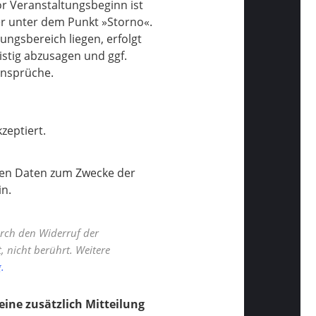
or Veranstaltungsbeginn ist
ter unter dem Punkt
»Storno«
.
ngsbereich liegen, erfolgt
istig abzusagen und ggf.
ansprüche.
zeptiert.
enen Daten zum Zwecke der
n.
rch den Widerruf der
, nicht berührt. Weitere
.
 eine zusätzlich Mitteilung