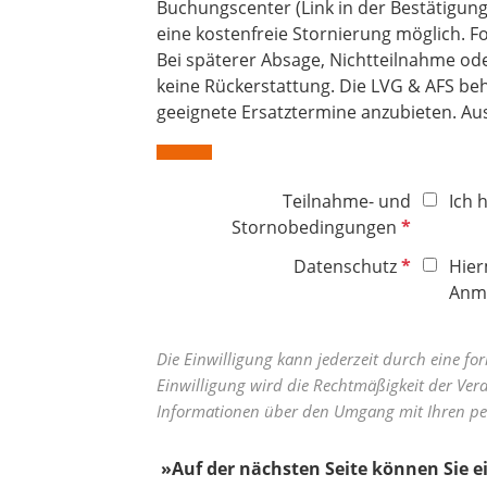
Buchungscenter (Link in der Bestätigung
eine kostenfreie Stornierung möglich. F
Bei späterer Absage, Nichtteilnahme od
keine Rückerstattung. Die LVG & AFS behä
geeignete Ersatztermine anzubieten. Au
Teilnahme- und
Ich 
P
Stornobedingungen
f
P
Datenschutz
Hier
l
f
Anme
i
l
c
i
h
Die Einwilligung kann jederzeit durch eine fo
c
t
Einwilligung wird die Rechtmäßigkeit der Vera
h
f
Informationen über den Umgang mit Ihren pe
t
e
f
l
»​​​​​​​Auf der nächsten Seite können 
e