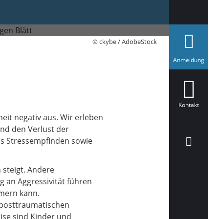
© ckybe / AdobeStock
a
Anmeldung
u
s
g
e
w
ä
Kontakt
h
eit negativ aus. Wir erleben
l
t
nd den Verlust der
das Stressempfinden sowie
 steigt. Andere
g an Aggressivität führen
mmern kann.
 posttraumatischen
ise sind Kinder und