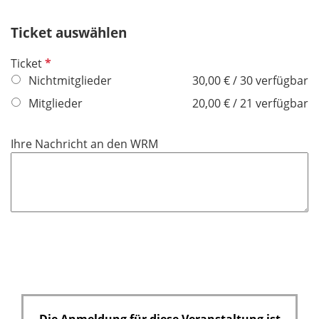
e
Ticket auswählen
l
d
P
Ticket
f
Nichtmitglieder
30,00 € / 30 verfügbar
l
Mitglieder
20,00 € / 21 verfügbar
i
c
Ihre Nachricht an den WRM
h
t
f
e
l
d
Die Anmeldung für diese Veranstaltung ist