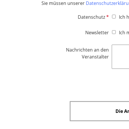
Sie müssen unserer
Datenschutzerklär
i
c
P
Datenschutz
Ich 
h
f
t
l
Newsletter
Ich 
f
i
e
c
l
Nachrichten an den
h
d
Veranstalter
t
f
e
l
d
Die A