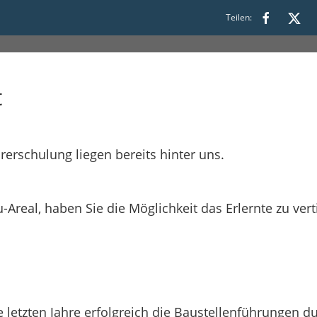
Gästeführer - 02.03.2026 14:0
Teilen:
t
rerschulung liegen bereits hinter uns.
Areal, haben Sie die Möglichkeit das Erlernte zu vert
 letzten Jahre erfolgreich die Baustellenführungen d