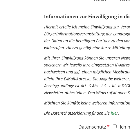
l
f
d
l
Informationen zur Einwilligung in d
i
c
Hiermit erteile ich meine Einwilligung zur V
h
Bürgerinformationsveranstaltung der Landesga
t
der Daten an die beteiligten Partner zu den vo
f
widerrufen. Hierzu genügt eine kurze Mitteilu
e
Mit Ihrer Einwilligung können Sie unseren New
l
speichern wir jeweils Ihre eingesetzten IP-Adr
d
nachweisen und ggf. einen möglichen Missbrauc
allein Ihre E-Mail-Adresse. Die Angabe weitere
Rechtsgrundlage ist Art. 6 Abs. 1 S. 1 lit. a D
Newsletter abbestellen. Den Widerruf können S
Möchten Sie künftig keine weiteren Informatio
Die Datenschutzerklärung finden Sie
hie
r
.
P
Datenschutz
Ich 