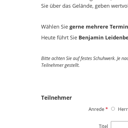
Sie über das Gelände, geben wertvol
Wählen Sie
gerne mehrere Termi
Heute führt Sie
Benjamin Leidenbe
Bitte achten Sie auf festes Schuhwerk. Je 
Teilnehmer gestellt.
Teilnehmer
P
Anrede
Herr
f
l
Titel