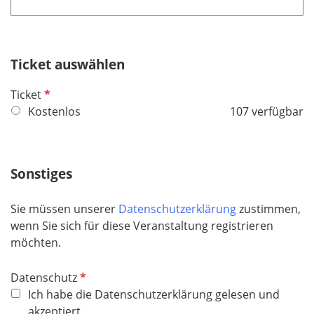
l
l
t
d
i
f
c
e
h
Ticket auswählen
l
t
d
P
Ticket
f
f
Kostenlos
107 verfügbar
e
l
l
i
d
c
Sonstiges
h
t
Sie müssen unserer
Datenschutzerklärung
zustimmen,
f
wenn Sie sich für diese Veranstaltung registrieren
e
möchten.
l
d
P
Datenschutz
f
Ich habe die Datenschutzerklärung gelesen und
l
akzeptiert.