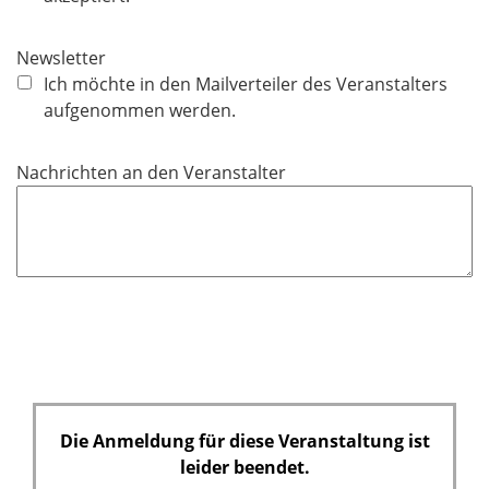
i
c
Newsletter
h
Ich möchte in den Mailverteiler des Veranstalters
t
aufgenommen werden.
f
e
Nachrichten an den Veranstalter
l
d
Die Anmeldung für diese Veranstaltung ist
leider beendet.