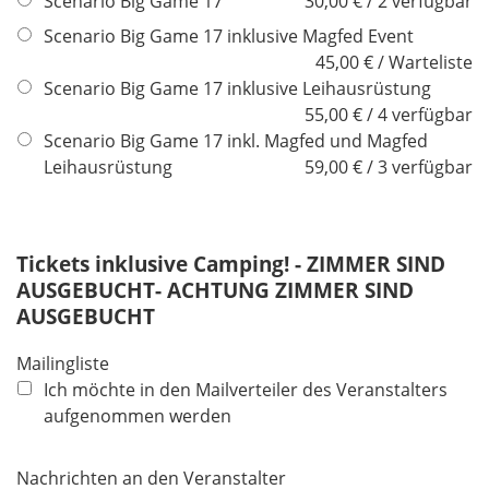
Scenario Big Game 17
30,00 € / 2 verfügbar
e
l
l
Scenario Big Game 17 inklusive Magfed Event
i
d
45,00 € / Warteliste
c
Scenario Big Game 17 inklusive Leihausrüstung
h
55,00 € / 4 verfügbar
t
Scenario Big Game 17 inkl. Magfed und Magfed
f
Leihausrüstung
59,00 € / 3 verfügbar
e
l
d
Tickets inklusive Camping! - ZIMMER SIND
AUSGEBUCHT- ACHTUNG ZIMMER SIND
AUSGEBUCHT
Mailingliste
Ich möchte in den Mailverteiler des Veranstalters
aufgenommen werden
Nachrichten an den Veranstalter