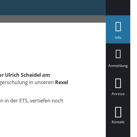
a
Info
u
s
g
e
w
ä
Anmeldung
h
l
r Ulrich Scheidel am
t
igerschulung in unseren
Rexel
Anreise
 in der ETS, vertiefen noch
Kontakt