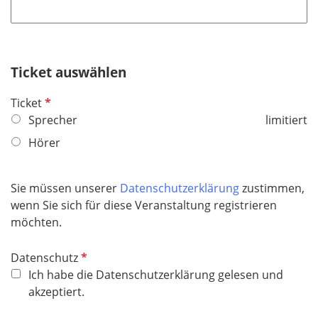
f
l
l
d
i
c
h
Ticket auswählen
t
P
Ticket
f
f
Sprecher
limitiert
e
l
l
Hörer
i
d
c
h
Sie müssen unserer
Datenschutzerklärung
zustimmen,
t
wenn Sie sich für diese Veranstaltung registrieren
f
möchten.
e
l
P
Datenschutz
d
f
Ich habe die Datenschutzerklärung gelesen und
l
akzeptiert.
i