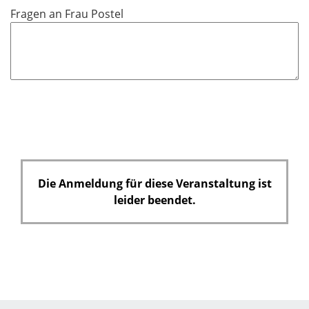
c
Fragen an Frau Postel
h
t
f
e
l
d
Die Anmeldung für diese Veranstaltung ist
leider beendet.