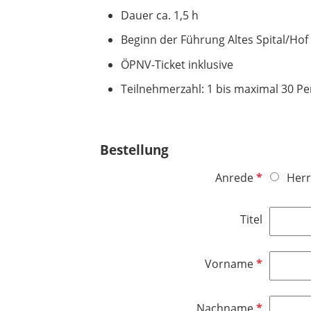
Dauer ca. 1,5 h
Beginn der Führung Altes Spital/Hof
ÖPNV-Ticket inklusive
Teilnehmerzahl: 1 bis maximal 30 P
Bestellung
P
Anrede
Herr
f
l
Titel
i
c
h
P
Vorname
t
f
f
l
P
Nachname
e