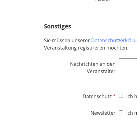
i
f
c
l
h
i
t
Sonstiges
c
f
h
e
Sie müssen unserer
Datenschutzerklär
t
l
Veranstaltung registrieren möchten.
f
d
e
Nachrichten an den
l
Veranstalter
d
P
Datenschutz
Ich 
f
l
Newsletter
Ich 
i
c
h