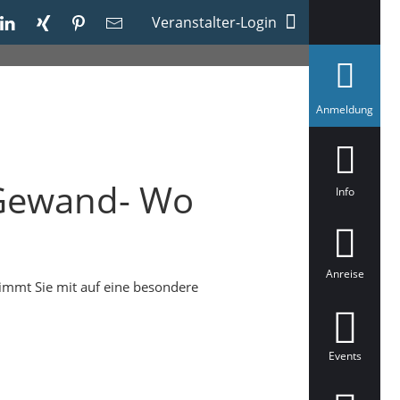
Veranstalter-Login
a
Anmeldung
u
s
g
e
w
 Gewand- Wo
ä
Info
h
l
t
Anreise
nimmt Sie mit auf eine besondere
Events