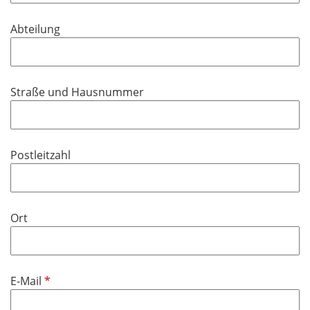
t
d
f
Abteilung
e
l
d
Straße und Hausnummer
Postleitzahl
Ort
P
E-Mail
f