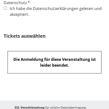
P
Datenschutz
f
Ich habe die Datenschutzerklärungen gelesen und
l
akzeptiert.
i
c
h
Tickets auswählen
t
f
e
l
Die Anmeldung für diese Veranstaltung ist
d
leider beendet.
SSL-Verschlüsselung
für sichere Datenübertragung.