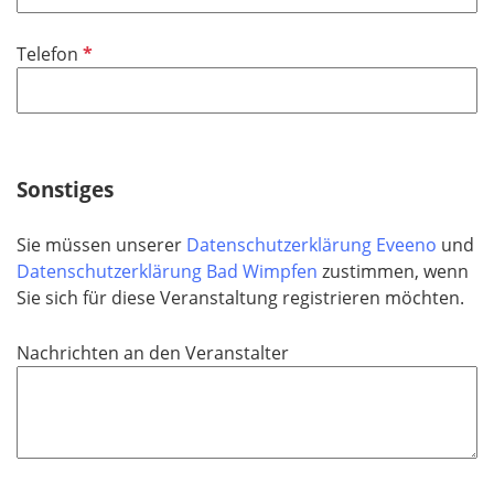
l
i
P
Telefon
c
f
h
l
t
i
f
c
e
h
Sonstiges
l
t
d
f
Sie müssen unserer
Datenschutzerklärung Eveeno
und
e
Datenschutzerklärung Bad Wimpfen
zustimmen, wenn
l
Sie sich für diese Veranstaltung registrieren möchten.
d
Nachrichten an den Veranstalter