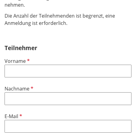
nehmen.
Die Anzahl der Teilnehmenden ist begrenzt, eine
Anmeldung ist erforderlich.
Teilnehmer
P
Vorname
f
l
i
P
Nachname
c
f
h
l
t
i
f
P
E-Mail
c
e
f
h
l
l
t
d