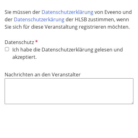
Sie müssen der
Datenschutzerklärung
von Eveeno und
der
Datenschutzerkärung
der HLSB zustimmen, wenn
Sie sich für diese Veranstaltung registrieren möchten.
P
Datenschutz
f
Ich habe die Datenschutzerklärung gelesen und
l
akzeptiert.
i
c
Nachrichten an den Veranstalter
h
t
f
e
l
d