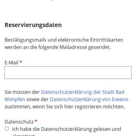
Reservierungsdaten
Bestätigungsmails und elektronische Eintrittskarten
werden an die folgende Mailadresse gesendet.
P
E-Mail
f
l
i
c
Sie müssen der
Datenschutzerklärung der Stadt Bad
h
Wimpfen
sowie der
Datenschutzerklärung von Eveeno
t
zustimmen, wenn Sie sich hier registrieren möchten.
f
e
P
Datenschutz
l
f
Ich habe die Datenschutzerklärung gelesen und
d