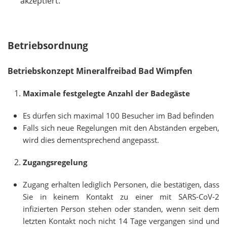
l
akzeptiert.
i
c
h
Betriebsordnung
t
f
Betriebskonzept Mineralfreibad Bad Wimpfen
e
l
Maximale festgelegte Anzahl der Badegäste
d
Es dürfen sich maximal 100 Besucher im Bad befinden
Falls sich neue Regelungen mit den Abständen ergeben,
wird dies dementsprechend angepasst.
Zugangsregelung
Zugang erhalten lediglich Personen, die bestätigen, dass
Sie in keinem Kontakt zu einer mit SARS-CoV-2
infizierten Person stehen oder standen, wenn seit dem
letzten Kontakt noch nicht 14 Tage vergangen sind und