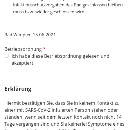
Infektionsschutzvorgaben das Bad geschlossen bleiben
muss bzw. wieder geschlossen wird.
Bad Wimpfen 15.06.2021
P
Betriebsordnung
f
Ich habe diese Betriebsordnung gelesen und
l
akzeptiert.
i
c
h
Erklärung
t
f
Hiermit bestätigen Sie, dass Sie in keinem Kontakt zu
e
einer mit SARS-CoV-2 infizierten Person stehen oder
l
standen, wenn seit dem letzten Kontakt noch nicht 14
d
Tage vergangen sind und Sie keinerlei Symptome eines