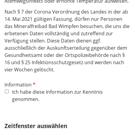
Atemwegsinfekts oder erhöhte Temperatur aufweisen.
Nach § 7 der Corona Verordnung des Landes in der ab
14. Mai 2021 gültigen Fassung, dürfen nur Personen
das Mineralfreibad Bad Wimpfen
besuchen, die uns die
erbetenen Daten vollständig und zutreffend zur
Verfügung stellen. Diese Daten dienen ggf.
ausschließlich der Auskunftserteilung gegenüber dem
Gesundheitsamt oder der Ortspolizeibehörde nach §
16 und § 25 Infektionsschutz­gesetz und werden nach
vier Wochen gelöscht.
P
Information
f
Ich habe diese Information zur Kenntnis
l
genommen.
i
c
h
Zeitfenster auswählen
t
f