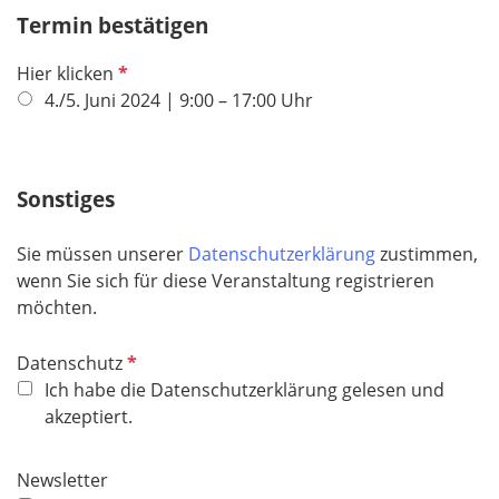
Termin bestätigen
P
Hier klicken
f
4./5. Juni 2024 | 9:00 – 17:00 Uhr
l
i
c
Sonstiges
h
t
Sie müssen unserer
Datenschutzerklärung
zustimmen,
f
wenn Sie sich für diese Veranstaltung registrieren
e
möchten.
l
d
P
Datenschutz
f
Ich habe die Datenschutzerklärung gelesen und
l
akzeptiert.
i
c
Newsletter
h