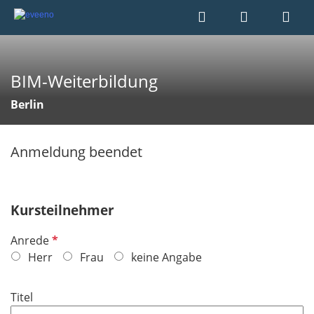
BIM-Weiterbildung
Berlin
Anmeldung beendet
Kursteilnehmer
P
Anrede
f
Herr
Frau
keine Angabe
l
i
Titel
c