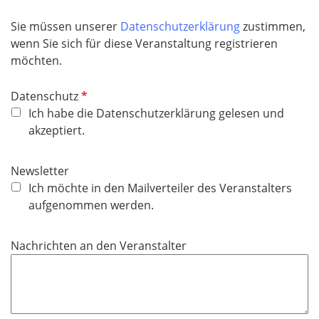
t
d
f
Sie müssen unserer
Datenschutzerklärung
zustimmen,
e
wenn Sie sich für diese Veranstaltung registrieren
l
möchten.
d
P
Datenschutz
f
Ich habe die Datenschutzerklärung gelesen und
l
akzeptiert.
i
c
Newsletter
h
Ich möchte in den Mailverteiler des Veranstalters
t
aufgenommen werden.
f
e
Nachrichten an den Veranstalter
l
d