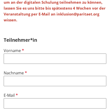
um an der digitalen Schulung teilnehmen zu können,
lassen Sie es uns bitte bis spätestens 4 Wochen vor der
Veranstaltung per E-Mail an inklusion@paritaet.org
wissen.
Teilnehmer*in
P
Vorname
f
l
i
P
Nachname
c
f
h
l
t
i
f
P
E-Mail
c
e
f
h
l
l
t
d