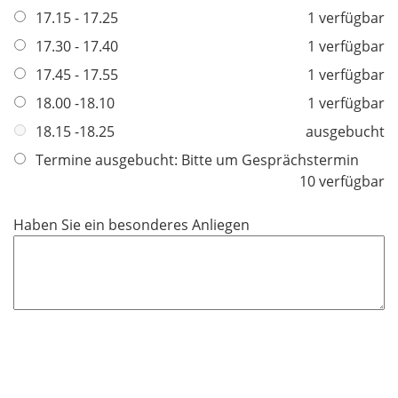
l
17.15 - 17.25
1 verfügbar
d
i
17.30 - 17.40
1 verfügbar
c
h
17.45 - 17.55
1 verfügbar
t
18.00 -18.10
1 verfügbar
f
18.15 -18.25
ausgebucht
e
l
Termine ausgebucht: Bitte um Gesprächstermin
d
10 verfügbar
Haben Sie ein besonderes Anliegen