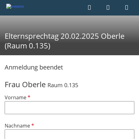
Elternsprechtag 20.02.2025 Oberle
(Raum 0.135)
Anmeldung beendet
Frau Oberle
Raum 0.135
P
Vorname
f
l
i
P
Nachname
c
f
h