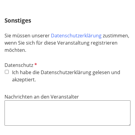
d
f
e
Sonstiges
l
d
Sie müssen unserer
Datenschutzerklärung
zustimmen,
wenn Sie sich für diese Veranstaltung registrieren
möchten.
P
Datenschutz
f
Ich habe die Datenschutzerklärung gelesen und
l
akzeptiert.
i
c
Nachrichten an den Veranstalter
h
t
f
e
l