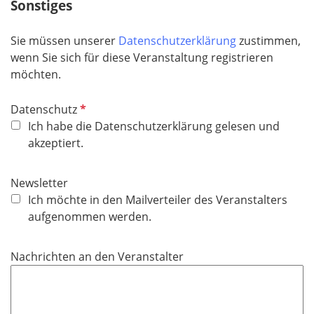
Sonstiges
Sie müssen unserer
Datenschutzerklärung
zustimmen,
wenn Sie sich für diese Veranstaltung registrieren
möchten.
P
Datenschutz
f
Ich habe die Datenschutzerklärung gelesen und
l
akzeptiert.
i
c
Newsletter
h
Ich möchte in den Mailverteiler des Veranstalters
t
aufgenommen werden.
f
e
Nachrichten an den Veranstalter
l
d