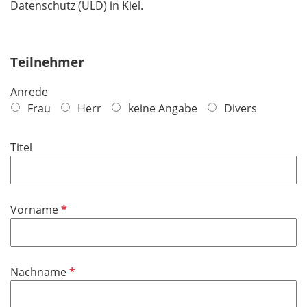
Datenschutz (ULD) in Kiel.
Teilnehmer
Anrede
Frau
Herr
keine Angabe
Divers
Titel
P
Vorname
f
l
i
P
Nachname
c
f
h
l