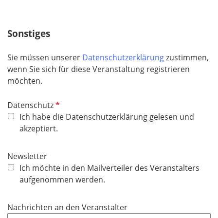
l
d
i
c
Sonstiges
h
t
Sie müssen unserer
Datenschutzerklärung
zustimmen,
f
wenn Sie sich für diese Veranstaltung registrieren
e
möchten.
l
d
P
Datenschutz
f
Ich habe die Datenschutzerklärung gelesen und
l
akzeptiert.
i
c
Newsletter
h
Ich möchte in den Mailverteiler des Veranstalters
t
aufgenommen werden.
f
e
Nachrichten an den Veranstalter
l