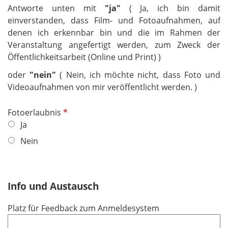
Antworte unten mit
"ja"
( Ja, ich bin damit
einverstanden, dass Film- und Fotoaufnahmen, auf
denen ich erkennbar bin und die im Rahmen der
Veranstaltung angefertigt werden, zum Zweck der
Öffentlichkeitsarbeit (Online und Print) )
oder
"nein"
( Nein, ich möchte nicht, dass Foto und
Videoaufnahmen von mir veröffentlicht werden. )
P
Fotoerlaubnis
f
Ja
l
Nein
i
c
h
Info und Austausch
t
f
Platz für Feedback zum Anmeldesystem
e
l