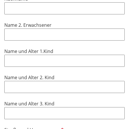
c
f
h
l
t
i
f
Name 2. Erwachsener
c
e
h
l
t
d
f
Name und Alter 1.Kind
e
l
d
Name und Alter 2. Kind
Name und Alter 3. Kind