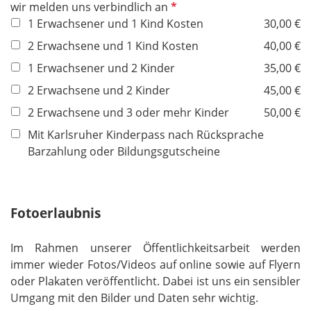
P
wir melden uns verbindlich an
c
e
f
1 Erwachsener und 1 Kind Kosten
30,00 €
h
l
l
t
2 Erwachsene und 1 Kind Kosten
40,00 €
d
i
f
1 Erwachsener und 2 Kinder
35,00 €
c
e
h
2 Erwachsene und 2 Kinder
45,00 €
l
t
d
2 Erwachsene und 3 oder mehr Kinder
50,00 €
f
Mit Karlsruher Kinderpass nach Rücksprache
e
Barzahlung oder Bildungsgutscheine
l
d
Fotoerlaubnis
Im Rahmen unserer Öffentlichkeitsarbeit werden
immer wieder Fotos/Videos auf online sowie auf Flyern
oder Plakaten veröffentlicht. Dabei ist uns ein sensibler
Umgang mit den Bilder und Daten sehr wichtig.