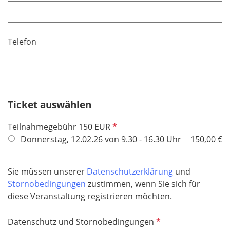
h
l
t
d
f
Telefon
e
l
d
Ticket auswählen
P
Teilnahmegebühr 150 EUR
f
Donnerstag, 12.02.26 von 9.30 - 16.30 Uhr
150,00 €
l
i
Sie müssen unserer
Datenschutzerklärung
und
c
Stornobedingungen
zustimmen, wenn Sie sich für
h
diese Veranstaltung registrieren möchten.
t
f
P
Datenschutz und Stornobedingungen
e