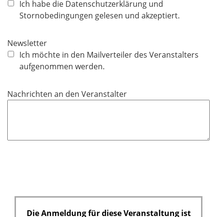
f
Ich habe die Datenschutzerklärung und
l
l
Stornobedingungen gelesen und akzeptiert.
d
i
c
Newsletter
h
Ich möchte in den Mailverteiler des Veranstalters
t
aufgenommen werden.
f
e
Nachrichten an den Veranstalter
l
d
Die Anmeldung für diese Veranstaltung ist