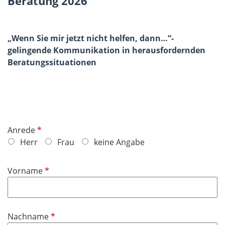
Beratung 2026
„Wenn Sie mir jetzt nicht helfen, dann…“-
gelingende Kommunikation in herausfordernden
Beratungssituationen
P
Anrede
f
Herr
Frau
keine Angabe
l
i
P
Vorname
c
f
h
l
t
i
f
P
Nachname
c