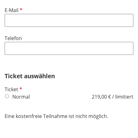
i
f
P
E-Mail
c
e
f
h
l
l
t
d
i
f
Telefon
c
e
h
l
t
d
f
e
Ticket auswählen
l
d
P
Ticket
f
Normal
219,00 € / limitiert
l
i
Eine kostenfreie Teilnahme ist nicht möglich.
c
h
t