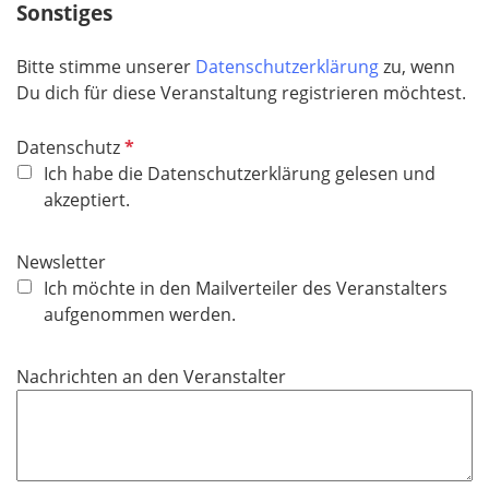
Sonstiges
f
e
l
Bitte stimme unserer
Datenschutzerklärung
zu, wenn
d
Du dich für diese Veranstaltung registrieren möchtest.
P
Datenschutz
f
Ich habe die Datenschutzerklärung gelesen und
l
akzeptiert.
i
c
Newsletter
h
Ich möchte in den Mailverteiler des Veranstalters
t
aufgenommen werden.
f
e
Nachrichten an den Veranstalter
l
d