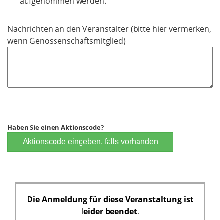
aufgenommen werden.
f
e
Nachrichten an den Veranstalter (bitte hier vermerken,
l
wenn Genossenschaftsmitglied)
d
Haben Sie einen Aktionscode?
Aktionscode eingeben, falls vorhanden
Die Anmeldung für diese Veranstaltung ist
leider beendet.