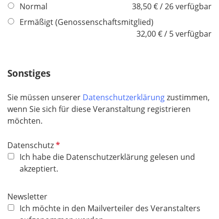
f
Normal
38,50 € / 26 verfügbar
e
l
l
Ermäßigt (Genossenschaftsmitglied)
i
d
32,00 € / 5 verfügbar
c
h
t
Sonstiges
f
e
Sie müssen unserer
Datenschutzerklärung
zustimmen,
l
wenn Sie sich für diese Veranstaltung registrieren
d
möchten.
P
Datenschutz
f
Ich habe die Datenschutzerklärung gelesen und
l
akzeptiert.
i
c
Newsletter
h
Ich möchte in den Mailverteiler des Veranstalters
t