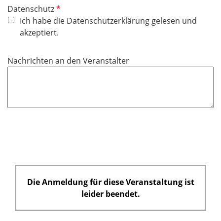
P
Datenschutz
f
Ich habe die Datenschutzerklärung gelesen und
l
akzeptiert.
i
c
Nachrichten an den Veranstalter
h
t
f
e
l
d
Die Anmeldung für diese Veranstaltung ist
leider beendet.