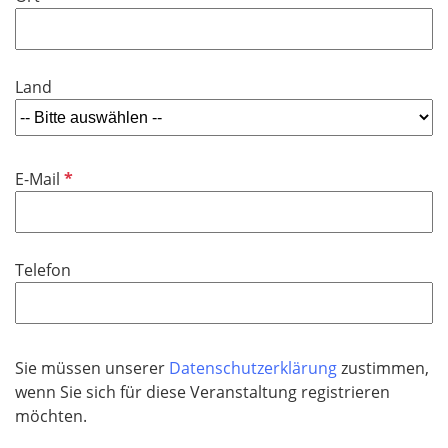
Land
P
E-Mail
f
l
i
Telefon
c
h
t
f
Sie müssen unserer
Datenschutzerklärung
zustimmen,
e
wenn Sie sich für diese Veranstaltung registrieren
l
möchten.
d