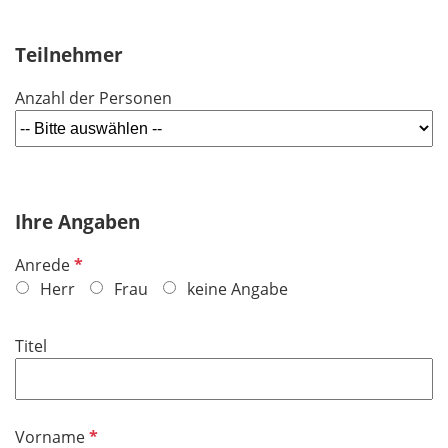
Teilnehmer
Anzahl der Personen
Ihre Angaben
P
Anrede
f
Herr
Frau
keine Angabe
l
i
Titel
c
h
t
f
P
Vorname