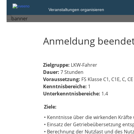
Samstag, 24. Mai 2025
Veranstaltungen organisieren
Hilpoltstein
Anmeldung beende
Zielgruppe:
LKW-Fahrer
Dauer:
7 Stunden
Voraussetzung:
FS Klasse C1, C1E, C, CE
Kenntnisbereiche:
1
Unterkenntnisbereiche:
1.4
Ziele:
• Kenntnisse über die wirkenden Kräfte
• Einsatz der Getriebeübersetzung ents
• Berechnung der Nutzlast und des Nu