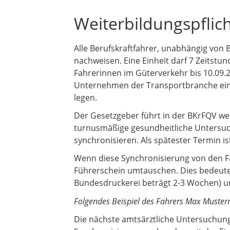
h
Weiterbildungspflich
t
f
e
Alle Berufskraftfahrer, unabhängig von 
l
nachweisen. Eine Einheit darf 7 Zeitstun
d
Fahrerinnen im Güterverkehr bis 10.09.
Unternehmen der Transportbranche eine
legen.
Der Gesetzgeber führt in der BKrFQV weit
turnusmäßige gesundheitliche Untersuchu
synchronisieren. Als spätester Termin is
Wenn diese Synchronisierung von den Fa
Führerschein umtauschen. Dies bedeutet
Bundesdruckerei beträgt 2-3 Wochen) 
Folgendes Beispiel des Fahrers Max Musterma
Die nächste amtsärztliche Untersuchung 