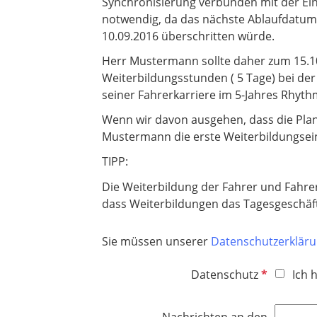
Synchronisierung verbunden mit der Eint
notwendig, da das nächste Ablaufdatum
10.09.2016 überschritten würde.
Herr Mustermann sollte daher zum 15.1
Weiterbildungsstunden ( 5 Tage) bei de
seiner Fahrerkarriere im 5-Jahres Rhythm
Wenn wir davon ausgehen, dass die Planu
Mustermann die erste Weiterbildungseinh
TIPP:
Die Weiterbildung der Fahrer und Fahrer
dass Weiterbildungen das Tagesgeschäft
Sie müssen unserer
Datenschutzerklär
P
Datenschutz
Ich 
f
l