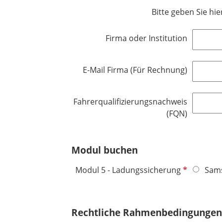
d
l
h
e
Bitte geben Sie hie
i
t
l
c
f
d
Firma oder Institution
h
e
t
l
f
d
E-Mail Firma (Für Rechnung)
e
l
d
Fahrerqualifizierungsnachweis
(FQN)
Modul buchen
P
Modul 5 - Ladungssicherung
Sams
f
l
i
Rechtliche Rahmenbedingungen 
c