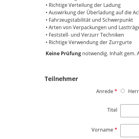
• Richtige Verteilung der Ladung
• Auswirkung der Überladung auf die A
• Fahrzeugstabilität und Schwerpunkt
• Arten von Verpackungen und Lastträg
• Feststell- und Verzurr Techniken
• Richtige Verwendung der Zurrgurte
Keine Prüfung
notwendig. Inhalt gem. 
Teilnehmer
P
Anrede
Herr
f
l
Titel
i
c
h
P
Vorname
t
f