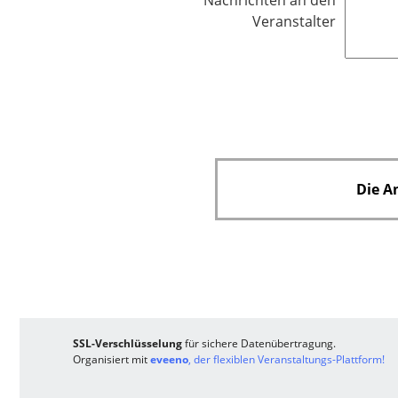
Nachrichten an den
i
Veranstalter
c
h
t
f
e
l
d
Die A
SSL-Verschlüsselung
für sichere Datenübertragung.
Organisiert mit
eveeno
, der flexiblen Veranstaltungs-Plattform!