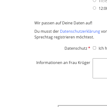
c
11:1
d
h
12:0
t
f
Wir passen auf Deine Daten auf!
e
l
Du musst der
Datenschutzerklärung
von
d
Sprechtag registrieren möchtest.
P
Datenschutz
Ich 
f
l
Informationen an Frau Krüger
i
c
h
t
f
e
l
d