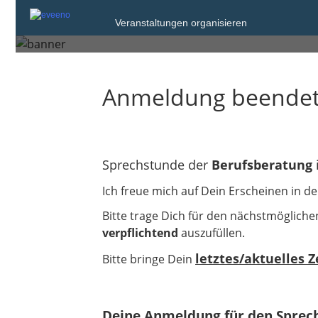
2.21 am 10.02.
Veranstaltungen organisieren
Anmeldung beende
Sprechstunde der
Berufsberatung
Ich freue mich auf Dein Erscheinen in d
Bitte trage Dich für den nächstmögliche
verpflichtend
auszufüllen.
letztes/aktuelles 
Bitte bringe Dein
Deine Anmeldung für den Sprec