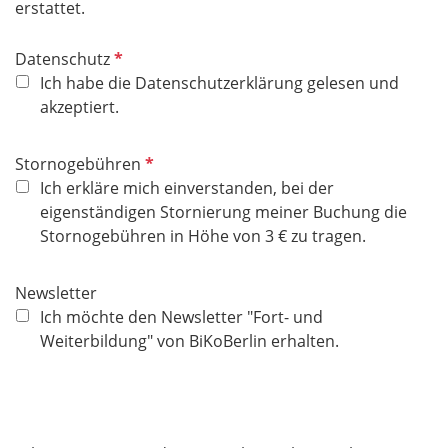
erstattet.
P
Datenschutz
f
Ich habe die Datenschutzerklärung gelesen und
l
akzeptiert.
i
c
P
Stornogebühren
h
f
Ich erkläre mich einverstanden, bei der
t
l
eigenständigen Stornierung meiner Buchung die
f
i
Stornogebühren in Höhe von 3 € zu tragen.
e
c
l
h
Newsletter
d
t
Ich möchte den Newsletter "Fort- und
f
Weiterbildung" von BiKoBerlin erhalten.
e
l
d