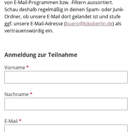
von E-Mail-Programmen bzw. -Filtern aussortiert.
Schau deshalb regelmäßig in deinen Spam- oder Junk-
Ordner, ob unsere E-Mail dort gelandet ist und stufe
ggf. unsere E-Mail-Adresse (
buero@bikoberlin.de
) als
vertrauenswürdig ein.
Anmeldung zur Teilnahme
P
Vorname
f
l
i
P
Nachname
c
f
h
l
t
i
f
P
E-Mail
c
e
f
h
l