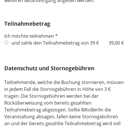
weiteren Bezahlvorgang angeben werden.
l
d
Teilnahmebetrag
P
Ich möchte teilnehmen
f
und zahle den Teilnahmebetrag von 39 €
39,00 €
l
i
c
Datenschutz und Stornogebühren
h
t
Teilnehmende, welche die Buchung stornieren, müssen
f
in jedem Fall die Stornogebühren in Höhe von 3 €
e
tragen. Die Stornogebühren werden bei der
l
Rücküberweisung vom bereits gezahlten
d
Teilnahmebetrag abgezogen. Sollte BiKoBerlin die
Veranstaltung absagen, fallen keine Stornogebühren
an und der bereits gezahlte Teilnahmebetrag wird voll