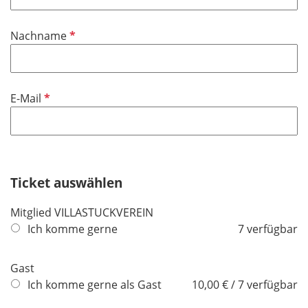
l
l
d
i
P
Nachname
c
f
h
l
t
i
f
P
E-Mail
c
e
f
h
l
l
t
d
i
f
c
e
h
Ticket auswählen
l
t
d
Mitglied VILLASTUCKVEREIN
f
Ich komme gerne
7 verfügbar
e
l
d
Gast
Ich komme gerne als Gast
10,00 € / 7 verfügbar