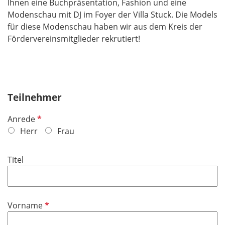
Ihnen eine Buchpräsentation, Fashion und eine
Modenschau mit DJ im Foyer der Villa Stuck. Die Models
für diese Modenschau haben wir aus dem Kreis der
Fördervereinsmitglieder rekrutiert!
Teilnehmer
P
Anrede
f
Herr
Frau
l
i
Titel
c
h
t
f
P
Vorname
e
f