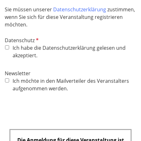
Sie müssen unserer
Datenschutzerklärung
zustimmen,
wenn Sie sich für diese Veranstaltung registrieren
möchten.
P
Datenschutz
f
Ich habe die Datenschutzerklärung gelesen und
l
akzeptiert.
i
c
Newsletter
h
Ich möchte in den Mailverteiler des Veranstalters
t
aufgenommen werden.
f
e
l
d
Die Anmeldung für diese Veranstaltung ist