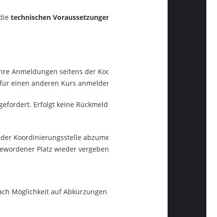
 die
technischen Voraussetzungen
(Internetzugang,
Ihre Anmeldungen seitens der Koordinierungsstelle
e für einen anderen Kurs anmelden.
gefordert. Erfolgt keine Rückmeldung, werden wir den
 der Koordinierungsstelle abzumelden, wenn Sie
gewordener Platz wieder vergeben werden kann.
ch Möglichkeit auf Abkürzungen zu verzichten.