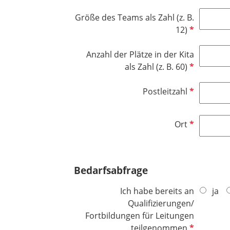
f
d
c
l
e
Größe des Teams als Zahl (z. B.
h
i
l
P
12)
t
c
d
f
f
h
l
Anzahl der Plätze in der Kita
e
t
i
P
als Zahl (z. B. 60)
l
f
c
f
d
e
h
l
P
Postleitzahl
l
t
i
f
d
f
c
l
P
Ort
e
h
i
f
l
t
c
l
d
f
h
i
e
t
Bedarfsabfrage
c
l
f
h
d
e
Ich habe bereits an
ja
t
l
Qualifizierungen/
f
d
Fortbildungen für Leitungen
e
P
teilgenommen