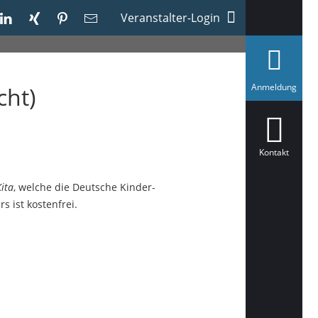
Veranstalter-Login
a
Anmeldung
cht)
u
s
g
e
w
ä
Kontakt
h
l
t
Kita
, welche die Deutsche Kinder- und Jugendstiftung
s ist kostenfrei.