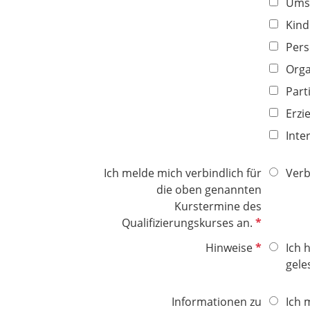
d
Umse
Kind
Pers
Orga
Part
Erzi
Inte
Ich melde mich verbindlich für
Verb
die oben genannten
Kurstermine des
P
Qualifizierungskurses an.
f
P
Hinweise
Ich 
l
f
gele
i
l
c
i
Informationen zu
Ich 
h