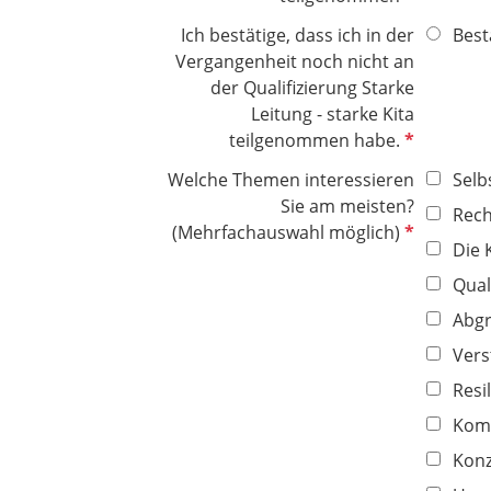
l
f
Ich bestätige, dass ich in der
Best
d
l
Vergangenheit noch nicht an
i
der Qualifizierung Starke
c
Leitung - starke Kita
h
P
teilgenommen habe.
t
f
f
Welche Themen interessieren
Selb
l
e
Sie am meisten?
Rech
i
l
P
(Mehrfachauswahl möglich)
c
Die 
d
f
h
l
Qua
t
i
Abgr
f
c
e
Vers
h
l
t
Resi
d
f
Kom
e
Konz
l