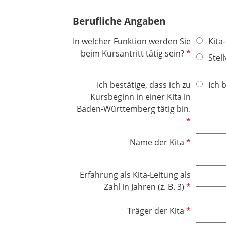
h
e
i
t
Berufliche Angaben
l
c
f
d
h
e
In welcher Funktion werden Sie
Kita
t
l
P
beim Kursantritt tätig sein?
Stel
f
d
f
e
l
l
Ich bestätige, dass ich zu
Ich 
i
d
Kursbeginn in einer Kita in
c
P
Baden-Württemberg tätig bin.
h
f
t
l
f
P
Name der Kita
i
e
f
c
l
l
h
d
Erfahrung als Kita-Leitung als
i
t
P
Zahl in Jahren (z. B. 3)
c
f
f
h
e
l
P
Träger der Kita
t
l
i
f