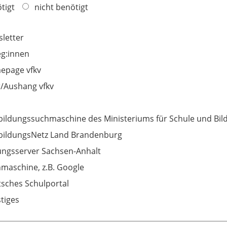
tigt
nicht benötigt
letter
eg:innen
epage vfkv
r/Aushang vfkv
bildungssuchmaschine des Ministeriums für Schule und Bi
bildungsNetz Land Brandenburg
ungsserver Sachsen-Anhalt
maschine, z.B. Google
sches Schulportal
tiges