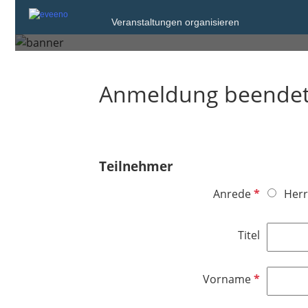
Gebärdensprachdol
Veranstaltungen organisieren
Anmeldung beende
Teilnehmer
P
Anrede
Herr
f
l
Titel
i
c
h
P
Vorname
t
f