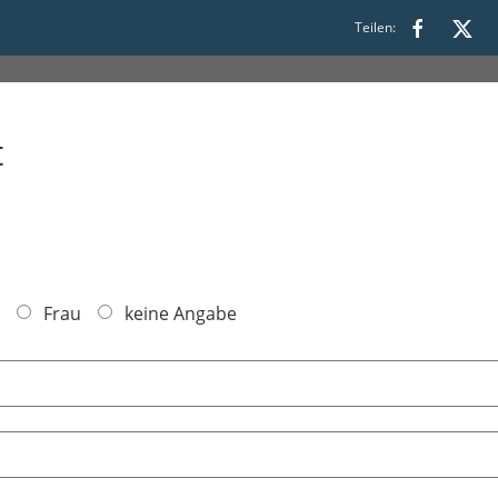
metscherin)
Teilen:
t
Frau
keine Angabe