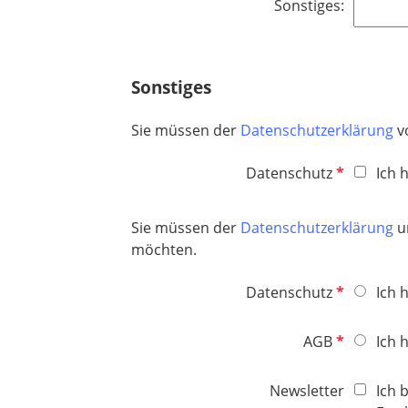
Sonstiges:
Sonstiges
Sie müssen der
Datenschutzerklärung
v
P
Datenschutz
Ich 
f
l
Sie müssen der
Datenschutzerklärung
u
i
möchten.
c
h
P
Datenschutz
Ich 
t
f
f
l
P
AGB
Ich 
e
i
f
l
c
l
d
Newsletter
Ich 
h
i