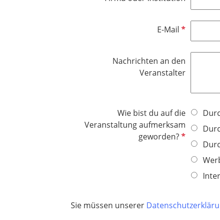
i
t
l
c
f
d
h
e
P
E-Mail
t
l
f
f
d
l
e
Nachrichten an den
i
l
Veranstalter
c
d
h
t
f
Wie bist du auf die
Durc
e
Veranstaltung aufmerksam
Durc
l
P
geworden?
Durc
d
f
l
Werb
i
Inte
c
h
Sie müssen unserer
Datenschutzerklär
t
f