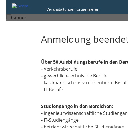
Donnerstag, 23. Okt. 2025 von
Veranstaltungen organisieren
Hamm
Anmeldung beende
Über 50 Ausbildungsberufe in den Ber
- Verkehrsberufe
- gewerblich-technische Berufe
- kaufmännisch-serviceorientierte Beruf
- IT-Berufe
Studiengänge in den Bereichen:
- ingenieurwissenschaftliche Studiengä
- IT-Studiengänge
- betriebswirtschaftliche Studiengänge